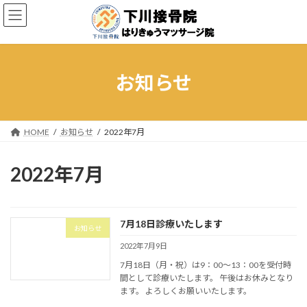
コ
ナ
ン
ビ
テ
ゲ
ン
ー
ツ
シ
へ
ョ
お知らせ
ス
ン
キ
に
ッ
移
プ
動
HOME
お知らせ
2022年7月
2022年7月
7月18日診療いたします
お知らせ
2022年7月9日
7月18日（月・祝）は9：00～13：00を受付時
間として診療いたします。 午後はお休みとなり
ます。 よろしくお願いいたします。